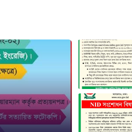
১০৯
নারী ও শিশ
১০৬
দুদক
১০২
দুর্যোগের 
১৬১
স্মার্ট ভূমি