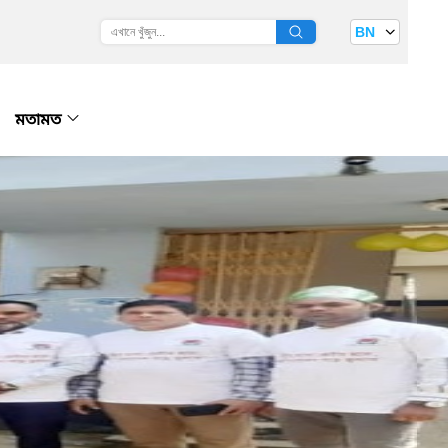
BN
মতামত