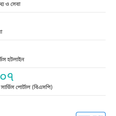
্য ও সেবা
া
্ভিস হটলাইন
০৭
ার্ভিস পোর্টাল (বিএসপি)
্ট হেল্পলাইন