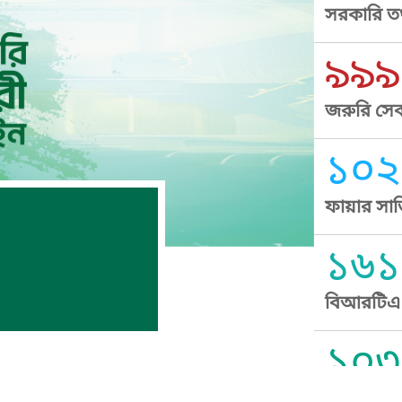
সরকারি তথ
৯৯৯
জরুরি সেব
১০২
ফায়ার সার
১৬১
বিআরটিএ স
১০৩
সুপ্রীম কোর