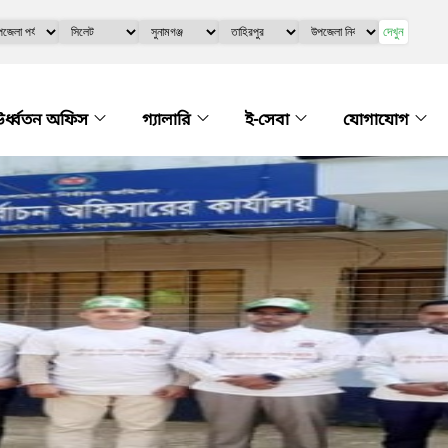
দেখুন
র্ধ্বতন অফিস
গ্যালারি
ই-সেবা
যোগাযোগ