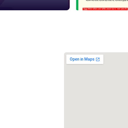
১০৯
শিশু সহায
১৬১
বাংলাদেশ ক
০১৯
মাদকদ্রব্য 
১৬১
জরুরী অভ্