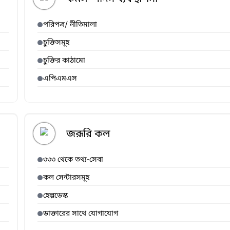
পরিপত্র/ নীতিমালা
চুক্তিসমূহ
চুক্তির কাঠামো
এপিএমএস
জরূরি কল
৩৩৩ থেকে তথ্য-সেবা
কল সেন্টারসমূহ
হেল্পডেস্ক
ডাক্তারের সাথে যোগাযোগ