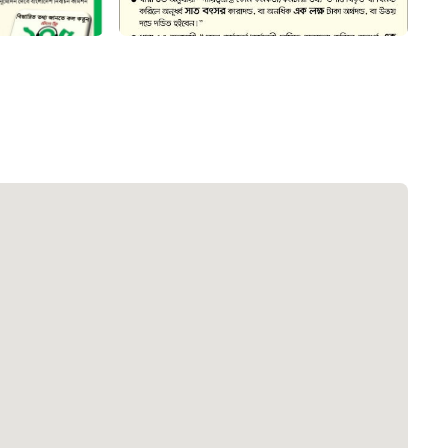
৮
়তা লাইন
০৯
র্মচারী কল্যাণ বোর্ড হটলাইন
০৮৮৮৮৮৮৮
নিয়ন্ত্রণ হটলাইন
১৩
যন্তরীণ নৌ-পরিবহন হটলাইন