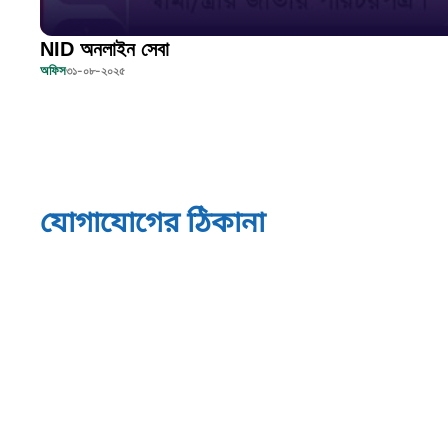
NID অনলাইন সেবা
অফিস
৩১-০৮-২০২৫
যোগাযোগের ঠিকানা